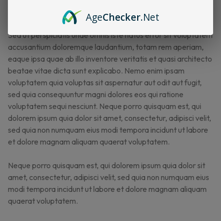
sed do incididunt ut labore et dolore magna aliqua.
Age
Checker
.Net
Sed ut perspiciatis unde omnis iste natus error sit voluptatem
accusantium doloremque laudantium, totam rem aperiam,
eaque ipsa quae ab illo inventore veritatis et quasi architecto
beatae vitae dicta sunt explicabo. Nemo enim ipsam
voluptatem quia voluptas sit aspernatur aut odit aut fugit,
sed quia consequuntur magni dolores eos qui ratione
voluptatem sequi nesciunt. Neque porro quisquam est, qui
dolorem ipsum quia dolor sit amet, consectetur, adipisci velit,
sed quia non numquam eius modi tempora incidunt ut labore
et dolore magnam aliquam quaerat voluptatem.
Neque porro quisquam est, qui dolorem ipsum quia dolor sit
amet, consectetur, adipisci velit, sed quia non numquam eius
modi tempora incidunt ut labore et dolore magnam aliquam
quaerat voluptatem.