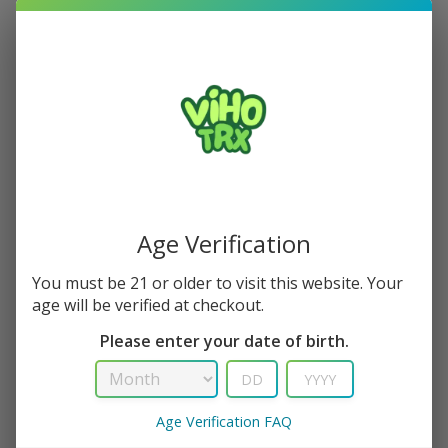
Orders & Purchases
Track a package
Orders & Purchases
Ut enim ad minim veniam, quis nostrud
exercitation ullamco laboris nisi ut aliquip ex
ea commodo consequat.
Lorem ipsum dolor sit amet, consectetur adipisicing elit, sed
do eiusmod tempor incididunt ut labore et dolore magna
Age Verification
aliqua. Ut enim ad minim veniam, quis nostrud exercitation
ullamco laboris nisi ut aliquip ex ea commodo consequat.
You must be 21 or older to visit this website. Your
age will be verified at checkout.
Excepteur sint occaecat cupidatat non proident, sunt in
Please enter your date of birth.
culpa qui deserunt mollit anim id est laborum.
Quis nostrud exercitation ullamco laboris nisi ut aliquip ex
Duis aute irure dolor in reprehenderit in voluptate velit
Age Verification FAQ
esse cillum
Lorem ipsum dolor sit amet, consectetur adipisicing elit,