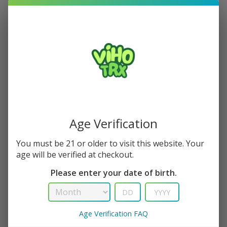
Orders & Purchases
Shop with an expert
Orders & Purchases
Ut enim ad minim veniam, quis nostrud
exercitation ullamco laboris nisi ut aliquip ex
ea commodo consequat.
Lorem ipsum dolor sit amet, consectetur adipisicing elit, sed
do eiusmod tempor incididunt ut labore et dolore magna
Age Verification
aliqua. Ut enim ad minim veniam, quis nostrud exercitation
ullamco laboris nisi ut aliquip ex ea commodo consequat.
You must be 21 or older to visit this website. Your
age will be verified at checkout.
Excepteur sint occaecat cupidatat non proident, sunt in
Please enter your date of birth.
culpa qui deserunt mollit anim id est laborum.
Quis nostrud exercitation ullamco laboris nisi ut aliquip ex
Duis aute irure dolor in reprehenderit in voluptate velit
Age Verification FAQ
esse cillum
Lorem ipsum dolor sit amet, consectetur adipisicing elit,