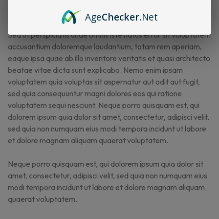
sed do incididunt ut labore et dolore magna aliqua.
Age
Checker
.Net
Sed ut perspiciatis unde omnis iste natus error sit voluptatem
accusantium doloremque laudantium, totam rem aperiam,
eaque ipsa quae ab illo inventore veritatis et quasi architecto
beatae vitae dicta sunt explicabo. Nemo enim ipsam
voluptatem quia voluptas sit aspernatur aut odit aut fugit,
sed quia consequuntur magni dolores eos qui ratione
voluptatem sequi nesciunt. Neque porro quisquam est, qui
dolorem ipsum quia dolor sit amet, consectetur, adipisci velit,
sed quia non numquam eius modi tempora incidunt ut labore
et dolore magnam aliquam quaerat voluptatem.
Neque porro quisquam est, qui dolorem ipsum quia dolor sit
amet, consectetur, adipisci velit, sed quia non numquam eius
modi tempora incidunt ut labore et dolore magnam aliquam
quaerat voluptatem.