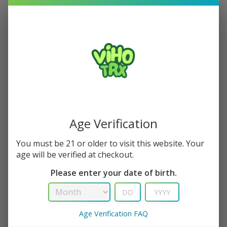
Other
In-Store Consultation
Other
Ut enim ad minim veniam, quis nostrud
exercitation ullamco laboris nisi ut aliquip ex
ea commodo consequat.
Lorem ipsum dolor sit amet, consectetur adipisicing elit, sed
do eiusmod tempor incididunt ut labore et dolore magna
Age Verification
aliqua. Ut enim ad minim veniam, quis nostrud exercitation
ullamco laboris nisi ut aliquip ex ea commodo consequat.
You must be 21 or older to visit this website. Your
age will be verified at checkout.
Excepteur sint occaecat cupidatat non proident, sunt in
Please enter your date of birth.
culpa qui deserunt mollit anim id est laborum.
Quis nostrud exercitation ullamco laboris nisi ut aliquip ex
Duis aute irure dolor in reprehenderit in voluptate velit
Age Verification FAQ
esse cillum
Lorem ipsum dolor sit amet, consectetur adipisicing elit,