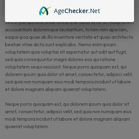
sed do incididunt ut labore et dolore magna aliqua.
Age
Checker
.Net
Sed ut perspiciatis unde omnis iste natus error sit voluptatem
accusantium doloremque laudantium, totam rem aperiam,
eaque ipsa quae ab illo inventore veritatis et quasi architecto
beatae vitae dicta sunt explicabo. Nemo enim ipsam
voluptatem quia voluptas sit aspernatur aut odit aut fugit,
sed quia consequuntur magni dolores eos qui ratione
voluptatem sequi nesciunt. Neque porro quisquam est, qui
dolorem ipsum quia dolor sit amet, consectetur, adipisci velit,
sed quia non numquam eius modi tempora incidunt ut labore
et dolore magnam aliquam quaerat voluptatem.
Neque porro quisquam est, qui dolorem ipsum quia dolor sit
amet, consectetur, adipisci velit, sed quia non numquam eius
modi tempora incidunt ut labore et dolore magnam aliquam
quaerat voluptatem.